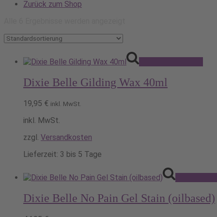
Zurück zum Shop
Alle 6 Ergebnisse werden angezeigt
Die
Ausführung wählen
Pro
wei
Dixie Belle Gilding Wax 40ml
meh
Vari
auf.
19,95
€
inkl. MwSt.
Die
Opt
inkl. MwSt.
kön
zzgl.
Versandkosten
auf
der
Lieferzeit:
3 bis 5 Tage
Pro
gew
wer
Ausführung 
Dixie Belle No Pain Gel Stain (oilbased)