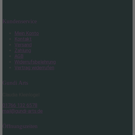
Kundenservice
Mein Konto
Kontakt
Versand
Zahlung
AGB
Widerrufsbelehrung
Vertrag widerrufen
Gundi Arts
Claudia Kleinlogel
01766 132 6578
mail@gundi-arts.de
Öffnungszeiten