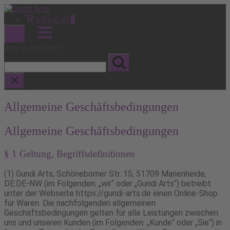
Skip
to
View
View Cart
0
shopping
content
Menu
cart
Was suchst du?
Allgemeine Geschäftsbedingungen
Allgemeine Geschäftsbedingungen
§ 1 Geltung, Begriffsdefinitionen
(1) Gundi Arts, Schöneborner Str. 15, 51709 Marienheide,
DE:DE-NW (im Folgenden: „wir“ oder „Gundi Arts“) betreibt
unter der Webseite https://gundi-arts.de einen Online-Shop
für Waren. Die nachfolgenden allgemeinen
Geschäftsbedingungen gelten für alle Leistungen zwischen
uns und unseren Kunden (im Folgenden: „Kunde“ oder „Sie“) in