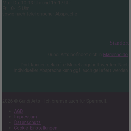
Mo - Do: 10-13 Uhr und 15-17 Uhr
Fr: 10-15 Uhr
sowie nach telefonischer Absprache
Standort
Gundi Arts befindet sich in
Marienheide
.
Dort können gekaufte Möbel abgeholt werden. Nach
individueller Absprache kann ggf. auch geliefert werden.
2026 © Gundi Arts - Ich bremse auch für Sperrmüll...
AGB
Impressum
Datenschutz
Cookie-Einstellungen