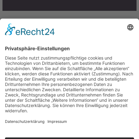
Scroll
to
top