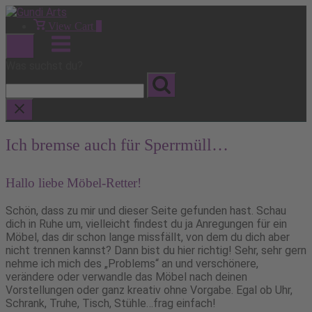
Skip
to
View
View Cart
0
shopping
content
Menu
cart
Was suchst du?
Ich bremse auch für Sperrmüll…
Hallo liebe Möbel-Retter!
Schön, dass zu mir und dieser Seite gefunden hast. Schau
dich in Ruhe um, vielleicht findest du ja Anregungen für ein
Möbel, das dir schon lange missfällt, von dem du dich aber
nicht trennen kannst? Dann bist du hier richtig! Sehr, sehr gern
nehme ich mich des „Problems“ an und verschönere,
verändere oder verwandle das Möbel nach deinen
Vorstellungen oder ganz kreativ ohne Vorgabe. Egal ob Uhr,
Schrank, Truhe, Tisch, Stühle…frag einfach!