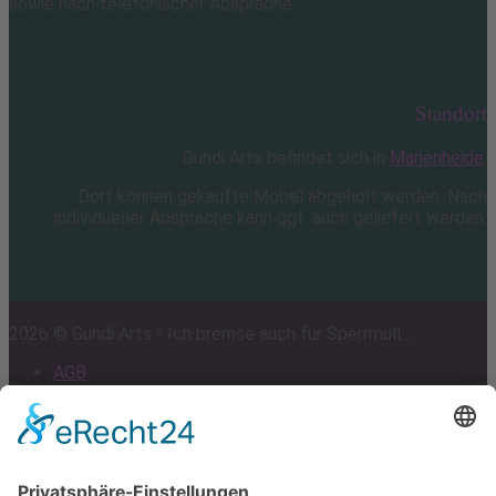
sowie nach telefonischer Absprache
Standort
Gundi Arts befindet sich in
Marienheide
.
Dort können gekaufte Möbel abgeholt werden. Nach
individueller Absprache kann ggf. auch geliefert werden.
2026 © Gundi Arts - Ich bremse auch für Sperrmüll...
AGB
Impressum
Datenschutz
Cookie-Einstellungen
Scroll