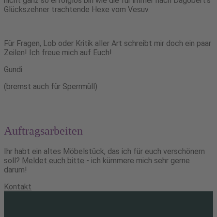
nicht ganz so erfolglos bin wie die für immer nach Dagobert’s
Glückszehner trachtende Hexe vom Vesuv.
Für Fragen, Lob oder Kritik aller Art schreibt mir doch ein paar
Zeilen! Ich freue mich auf Euch!
Gundi
(bremst auch für Sperrmüll)
Auftragsarbeiten
Ihr habt ein altes Möbelstück, das ich für euch verschönern
soll?
Meldet euch bitte
- ich kümmere mich sehr gerne
darum!
Kontakt