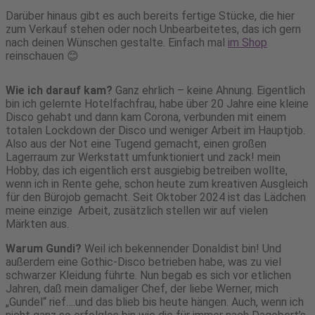
Darüber hinaus gibt es auch bereits fertige Stücke, die hier
zum Verkauf stehen oder noch Unbearbeitetes, das ich gern
nach deinen Wünschen gestalte. Einfach mal
im Shop
reinschauen 😊
Wie ich darauf kam?
Ganz ehrlich – keine Ahnung. Eigentlich
bin ich gelernte Hotelfachfrau, habe über 20 Jahre eine kleine
Disco gehabt und dann kam Corona, verbunden mit einem
totalen Lockdown der Disco und weniger Arbeit im Hauptjob.
Also aus der Not eine Tugend gemacht, einen großen
Lagerraum zur Werkstatt umfunktioniert und zack! mein
Hobby, das ich eigentlich erst ausgiebig betreiben wollte,
wenn ich in Rente gehe, schon heute zum kreativen Ausgleich
für den Bürojob gemacht. Seit Oktober 2024 ist das Lädchen
meine einzige Arbeit, zusätzlich stellen wir auf vielen
Märkten aus.
Warum Gundi?
Weil ich bekennender Donaldist bin! Und
außerdem eine Gothic-Disco betrieben habe, was zu viel
schwarzer Kleidung führte. Nun begab es sich vor etlichen
Jahren, daß mein damaliger Chef, der liebe Werner, mich
„Gundel“ rief….und das blieb bis heute hängen. Auch, wenn ich