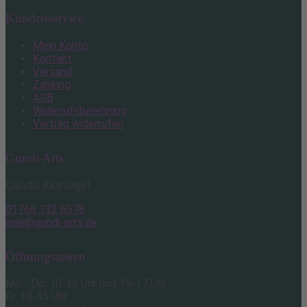
Kundenservice
Mein Konto
Kontakt
Versand
Zahlung
AGB
Widerrufsbelehrung
Vertrag widerrufen
Gundi Arts
Claudia Kleinlogel
01766 132 6578
mail@gundi-arts.de
Öffnungszeiten
Mo - Do: 10-13 Uhr und 15-17 Uhr
Fr: 10-15 Uhr