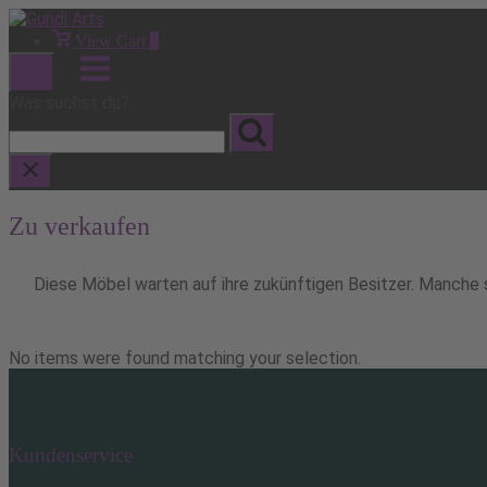
Skip
to
View
View Cart
0
shopping
content
Menu
cart
Was suchst du?
Zu verkaufen
Diese Möbel warten auf ihre zukünftigen Besitzer. Manche s
No items were found matching your selection.
Kundenservice