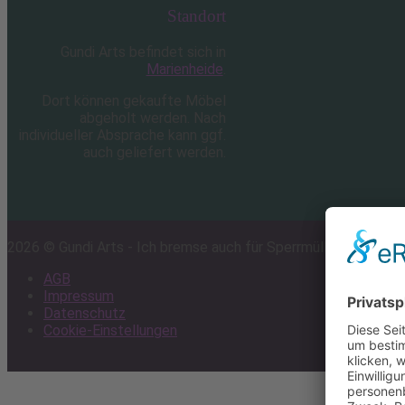
Standort
Gundi Arts befindet sich in
Marienheide
.
Dort können gekaufte Möbel
abgeholt werden. Nach
individueller Absprache kann ggf.
auch geliefert werden.
2026 © Gundi Arts - Ich bremse auch für Sperrmüll...
AGB
Impressum
Datenschutz
Cookie-Einstellungen
Scroll
to