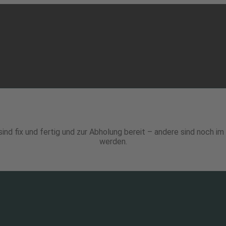
ind fix und fertig und zur Abholung bereit – andere sind noch 
werden.