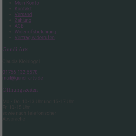
Mein Konto
Kontakt
Versand
Zahlung
AGB
Widerrufsbelehrung
Vertrag widerrufen
Gundi Arts
Claudia Kleinlogel
01766 132 6578
mail@gundi-arts.de
Öffnungszeiten
Mo - Do: 10-13 Uhr und 15-17 Uhr
Fr: 10-15 Uhr
sowie nach telefonischer
Absprache