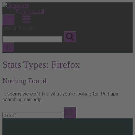
Skip
to
View
View Cart
0
shopping
content
Menu
cart
Was suchst du?
Stats Types:
Firefox
Nothing Found
It seems we can’t find what you’re looking for. Perhaps
searching can help.