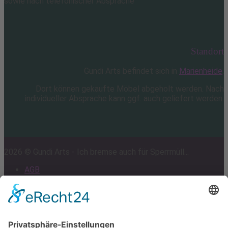
sowie nach telefonischer Absprache
Standort
Gundi Arts befindet sich in
Marienheide
.
Dort können gekaufte Möbel abgeholt werden. Nach
individueller Absprache kann ggf. auch geliefert werden.
2026 © Gundi Arts - Ich bremse auch für Sperrmüll...
AGB
Impressum
Datenschutz
Cookie-Einstellungen
Scroll