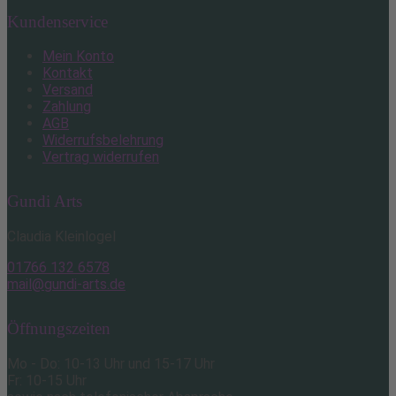
Kundenservice
Mein Konto
Kontakt
Versand
Zahlung
AGB
Widerrufsbelehrung
Vertrag widerrufen
Gundi Arts
Claudia Kleinlogel
01766 132 6578
mail@gundi-arts.de
Öffnungszeiten
Mo - Do: 10-13 Uhr und 15-17 Uhr
Fr: 10-15 Uhr