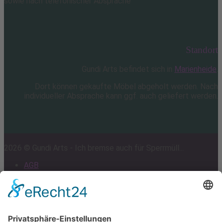
sowie nach telefonischer Absprache
Standort
Gundi Arts befindet sich in
Marienheide
.
Dort können gekaufte Möbel abgeholt werden. Nach
individueller Absprache kann ggf. auch geliefert werden.
2026 © Gundi Arts - Ich bremse auch für Sperrmüll...
AGB
Impressum
Datenschutz
Cookie-Einstellungen
Scroll