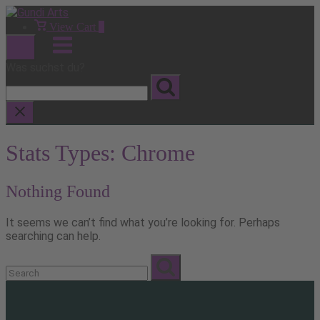
Skip
to
View
View Cart
0
shopping
content
Menu
cart
Was suchst du?
Stats Types:
Chrome
Nothing Found
It seems we can’t find what you’re looking for. Perhaps
searching can help.