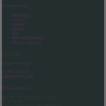
Kundenservice
Mein Konto
Kontakt
Versand
Zahlung
AGB
Widerrufsbelehrung
Vertrag widerrufen
Gundi Arts
Claudia Kleinlogel
01766 132 6578
mail@gundi-arts.de
Öffnungszeiten
Mo - Do: 10-13 Uhr und 15-17 Uhr
Fr: 10-15 Uhr