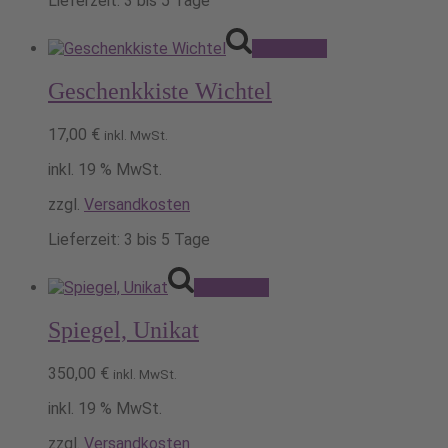
Lieferzeit:
3 bis 5 Tage
Produktseite
gewählt
werden
Pack's ein!
Geschenkkiste Wichtel
17,00
€
inkl. MwSt.
inkl. 19 % MwSt.
zzgl.
Versandkosten
Lieferzeit:
3 bis 5 Tage
Pack's ein!
Spiegel, Unikat
350,00
€
inkl. MwSt.
inkl. 19 % MwSt.
zzgl.
Versandkosten