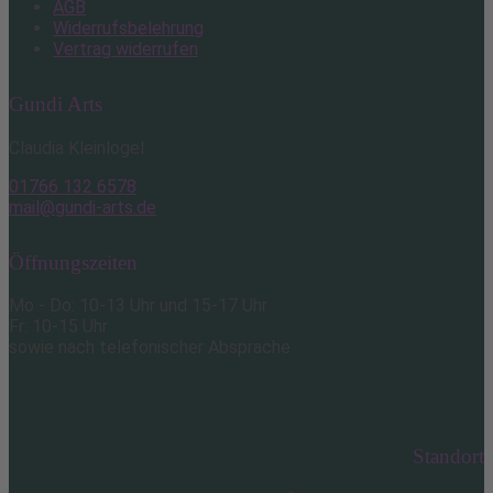
AGB
Widerrufsbelehrung
Vertrag widerrufen
Gundi Arts
Claudia Kleinlogel
01766 132 6578
mail@gundi-arts.de
Öffnungszeiten
Mo - Do: 10-13 Uhr und 15-17 Uhr
Fr: 10-15 Uhr
sowie nach telefonischer Absprache
Standort