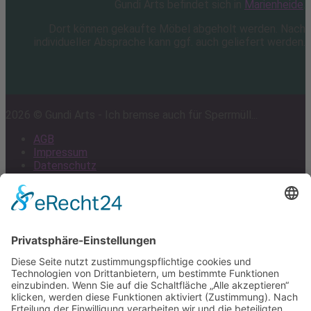
Gundi Arts befindet sich in
Marienheide
.
Dort können gekaufte Möbel abgeholt werden. Nach
individueller Absprache kann ggf. auch geliefert werden.
2026 © Gundi Arts - Ich bremse auch für Sperrmüll...
AGB
Impressum
Datenschutz
Cookie-Einstellungen
Scroll
to
top