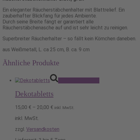
Ein eleganter Räucherstäbchenhalter mit Blattrelief. Ein
zauberhafter Blickfang für jedes Ambiente.
Durch seine Breite fängt er garantiert alle
Räucherstäbchenasche auf und ist sehr leicht zu reinigen.
Superbreiter Räucherhalter – so fällt kein Körnchen daneben.
aus Weißmetall, L. ca 25 cm, B. ca. 9 cm
Ähnliche Produkte
Dieses
Ausführung wählen
Produkt
weist
Dekotabletts
mehrere
Varianten
auf.
15,00
€
–
20,00
€
inkl. MwSt.
Die
Optionen
inkl. MwSt.
können
zzgl.
Versandkosten
auf
der