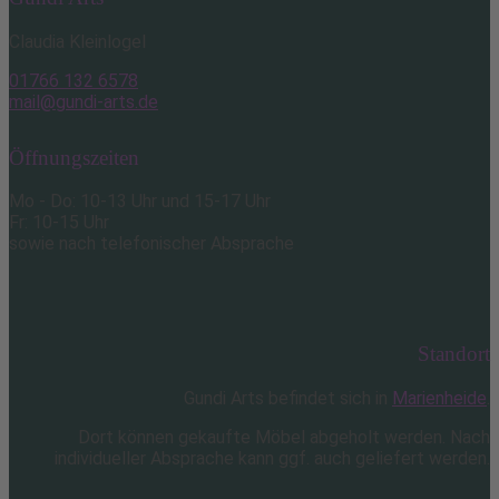
Claudia Kleinlogel
01766 132 6578
mail@gundi-arts.de
Öffnungszeiten
Mo - Do: 10-13 Uhr und 15-17 Uhr
Fr: 10-15 Uhr
sowie nach telefonischer Absprache
Standort
Gundi Arts befindet sich in
Marienheide
.
Dort können gekaufte Möbel abgeholt werden. Nach
individueller Absprache kann ggf. auch geliefert werden.