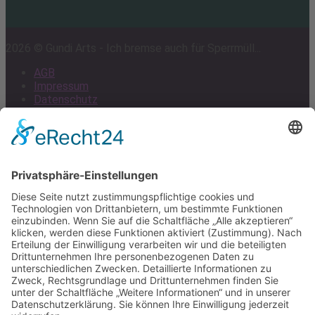
2026 © Gundi Arts - Ich bremse auch für Sperrmüll...
AGB
Impressum
Datenschutz
Cookie-Einstellungen
Scroll
to
top