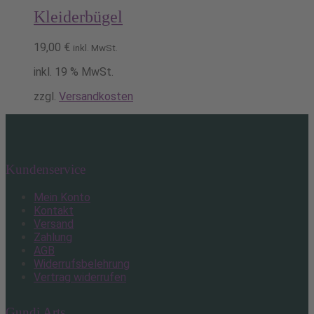
Kleiderbügel
19,00
€
inkl. MwSt.
inkl. 19 % MwSt.
zzgl.
Versandkosten
Kundenservice
Mein Konto
Kontakt
Versand
Zahlung
AGB
Widerrufsbelehrung
Vertrag widerrufen
Gundi Arts