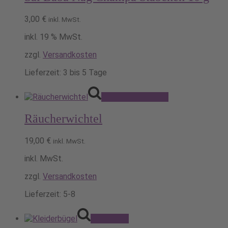
3,00
€
inkl. MwSt.
inkl. 19 % MwSt.
zzgl.
Versandkosten
Lieferzeit:
3 bis 5 Tage
Dieses
Ausführung wählen
Produkt
weist
Räucherwichtel
mehrere
Varianten
auf.
19,00
€
inkl. MwSt.
Die
Optionen
inkl. MwSt.
können
zzgl.
Versandkosten
auf
der
Lieferzeit:
5-8
Produktseite
gewählt
werden
Pack's ein!