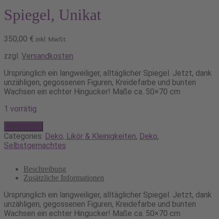
Spiegel, Unikat
350,00
€
inkl. MwSt.
zzgl.
Versandkosten
Ursprünglich ein langweiliger, alltäglicher Spiegel. Jetzt, dank
unzähligen, gegossenen Figuren, Kreidefarbe und bunten
Wachsen ein echter Hingucker! Maße ca. 50×70 cm
1 vorrätig
Spiegel,
Pack's ein!
Unikat
Categories:
Deko, Likör & Kleinigkeiten
,
Deko
,
Menge
Selbstgemachtes
Beschreibung
Zusätzliche Informationen
Ursprünglich ein langweiliger, alltäglicher Spiegel. Jetzt, dank
unzähligen, gegossenen Figuren, Kreidefarbe und bunten
Wachsen ein echter Hingucker! Maße ca. 50×70 cm