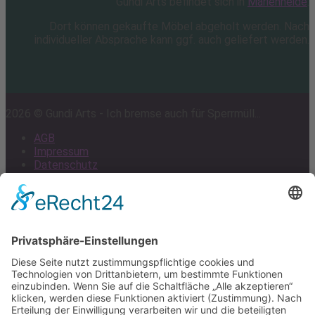
Gundi Arts befindet sich in
Marienheide
.
Dort können gekaufte Möbel abgeholt werden. Nach
individueller Absprache kann ggf. auch geliefert werden.
2026 © Gundi Arts - Ich bremse auch für Sperrmüll...
AGB
Impressum
Datenschutz
Cookie-Einstellungen
Scroll
to
top