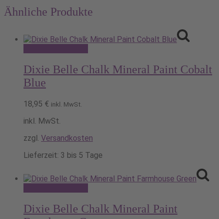
Ähnliche Produkte
Dieses
Ausführung wählen
Produkt
weist
Dixie Belle Chalk Mineral Paint Cobalt
mehrere
Blue
Varianten
auf.
18,95
€
Die
inkl. MwSt.
Optionen
inkl. MwSt.
können
auf
zzgl.
Versandkosten
der
Produktseite
Lieferzeit:
3 bis 5 Tage
gewählt
werden
Dieses
Ausführung wählen
Produkt
weist
Dixie Belle Chalk Mineral Paint
mehrere