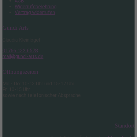
AGB
Widerrufsbelehrung
Vertrag widerrufen
Gundi Arts
Claudia Kleinlogel
01766 132 6578
mail@gundi-arts.de
Öffnungszeiten
Mo - Do: 10-13 Uhr und 15-17 Uhr
Fr: 10-15 Uhr
sowie nach telefonischer Absprache
Standort