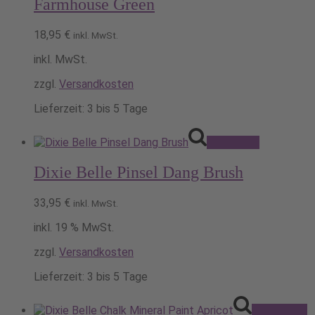
Farmhouse Green
Varianten
auf.
18,95
€
Die
inkl. MwSt.
Optionen
inkl. MwSt.
können
auf
zzgl.
Versandkosten
der
Produktseite
Lieferzeit:
3 bis 5 Tage
gewählt
werden
Pack's ein!
Dixie Belle Pinsel Dang Brush
33,95
€
inkl. MwSt.
inkl. 19 % MwSt.
zzgl.
Versandkosten
Lieferzeit:
3 bis 5 Tage
Ausführung