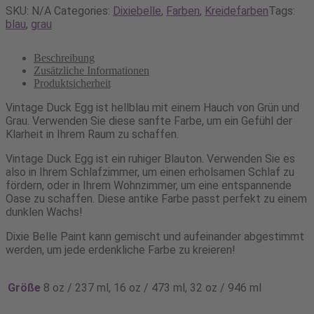
Mineral
SKU:
N/A
Categories:
Dixiebelle
,
Farben
,
Kreidefarben
Tags:
Paint
blau
,
grau
Vintage
Duck
Beschreibung
egg
Zusätzliche Informationen
Menge
Produktsicherheit
Vintage Duck Egg ist hellblau mit einem Hauch von Grün und
Grau. Verwenden Sie diese sanfte Farbe, um ein Gefühl der
Klarheit in Ihrem Raum zu schaffen.
Vintage Duck Egg ist ein ruhiger Blauton. Verwenden Sie es
also in Ihrem Schlafzimmer, um einen erholsamen Schlaf zu
fördern, oder in Ihrem Wohnzimmer, um eine entspannende
Oase zu schaffen. Diese antike Farbe passt perfekt zu einem
dunklen Wachs!
Dixie Belle Paint kann gemischt und aufeinander abgestimmt
werden, um jede erdenkliche Farbe zu kreieren!
Größe
8 oz / 237 ml, 16 oz / 473 ml, 32 oz / 946 ml