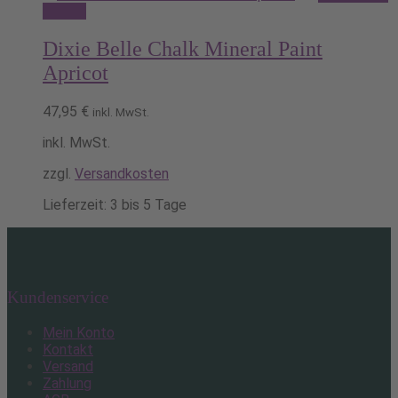
Dieses
wählen
Produkt
weist
Dixie Belle Chalk Mineral Paint
mehrere
Apricot
Varianten
auf.
47,95
€
Die
inkl. MwSt.
Optionen
inkl. MwSt.
können
auf
zzgl.
Versandkosten
der
Produktseite
Lieferzeit:
3 bis 5 Tage
gewählt
werden
Kundenservice
Mein Konto
Kontakt
Versand
Zahlung