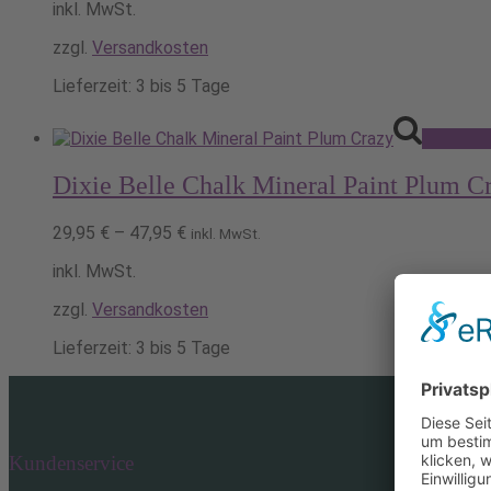
inkl. MwSt.
zzgl.
Versandkosten
Lieferzeit:
3 bis 5 Tage
Ausführu
Dixie Belle Chalk Mineral Paint Plum C
29,95
€
–
47,95
€
inkl. MwSt.
inkl. MwSt.
zzgl.
Versandkosten
Lieferzeit:
3 bis 5 Tage
Kundenservice