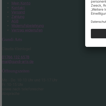
Mein Konto
Kontakt
Versand
Zahlung
AGB
Widerrufsbelehrung
Vertrag widerrufen
Gundi Arts
Claudia Kleinlogel
01766 132 6578
mail@gundi-arts.de
Öffnungszeiten
Mo - Do: 10-13 Uhr und 15-17 Uhr
Fr: 10-15 Uhr
sowie nach telefonischer
Absprache