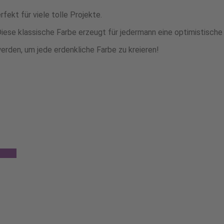
fekt für viele tolle Projekte.
Diese klassische Farbe erzeugt für jedermann eine optimistisch
erden, um jede erdenkliche Farbe zu kreieren!
Dieses
ählen
Produkt
weist
mehrere
Varianten
auf.
Die
Optionen
können