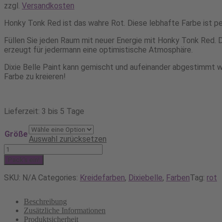
zzgl.
Versandkosten
Honky Tonk Red ist das wahre Rot. Diese lebhafte Farbe ist per
Füllen Sie jeden Raum mit neuer Energie mit Honky Tonk Red. 
erzeugt für jedermann eine optimistische Atmosphäre.
Dixie Belle Paint kann gemischt und aufeinander abgestimmt w
Farbe zu kreieren!
Lieferzeit: 3 bis 5 Tage
Größe
Auswahl zurücksetzen
Dixie
Belle
Pack's ein!
Chalk
Mineral
SKU:
N/A
Categories:
Kreidefarben
,
Dixiebelle
,
Farben
Tag:
rot
Paint
Honky
Beschreibung
Tonk
Zusätzliche Informationen
Red
Produktsicherheit