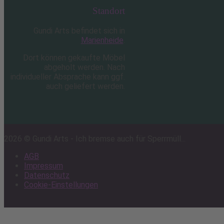
Standort
Gundi Arts befindet sich in
Marienheide
.
Dort können gekaufte Möbel
abgeholt werden. Nach
individueller Absprache kann ggf.
auch geliefert werden.
2026 © Gundi Arts - Ich bremse auch für Sperrmüll...
AGB
Impressum
Datenschutz
Cookie-Einstellungen
Scroll
to