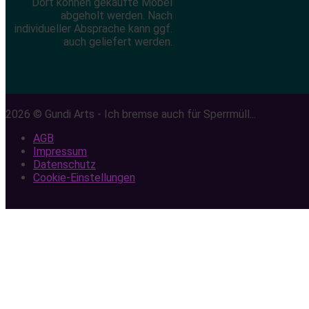
Dort können gekaufte Möbel
abgeholt werden. Nach
individueller Absprache kann ggf.
auch geliefert werden.
2026 © Gundi Arts - Ich bremse auch für Sperrmüll...
AGB
Impressum
Datenschutz
Cookie-Einstellungen
Scroll
to
top