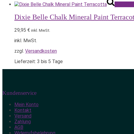
Ausführu
Dixie Belle Chalk Mineral Paint Terracot
29,95
€
inkl. MwSt.
inkl. MwSt.
zzgl.
Versandkosten
Lieferzeit:
3 bis 5 Tage
Kundenservice
Mein Konto
Kontakt
Versand
Zahlung
AGB
Widerrufsbelehrung