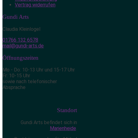
Vertrag widerrufen
Gundi Arts
Claudia Kleinlogel
01766 132 6578
mail@gundi-arts.de
Öffnungszeiten
Mo - Do: 10-13 Uhr und 15-17 Uhr
Fr: 10-15 Uhr
sowie nach telefonischer
Absprache
Standort
Gundi Arts befindet sich in
Marienheide
.