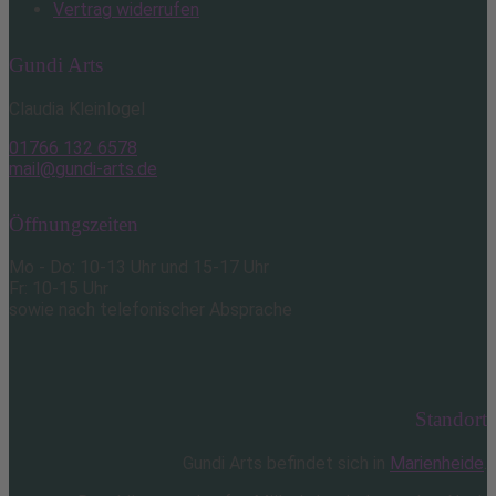
Vertrag widerrufen
Gundi Arts
Claudia Kleinlogel
01766 132 6578
mail@gundi-arts.de
Öffnungszeiten
Mo - Do: 10-13 Uhr und 15-17 Uhr
Fr: 10-15 Uhr
sowie nach telefonischer Absprache
Standort
Gundi Arts befindet sich in
Marienheide
.