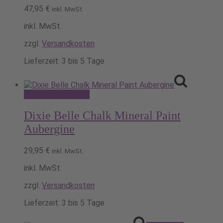
47,95
€
Die
inkl. MwSt.
Optionen
inkl. MwSt.
können
auf
zzgl.
Versandkosten
der
Produktseite
Lieferzeit:
3 bis 5 Tage
gewählt
werden
Dieses
Ausführung wählen
Produkt
weist
Dixie Belle Chalk Mineral Paint
mehrere
Aubergine
Varianten
auf.
29,95
€
Die
inkl. MwSt.
Optionen
inkl. MwSt.
können
auf
zzgl.
Versandkosten
der
Produktseite
Lieferzeit:
3 bis 5 Tage
gewählt
werden