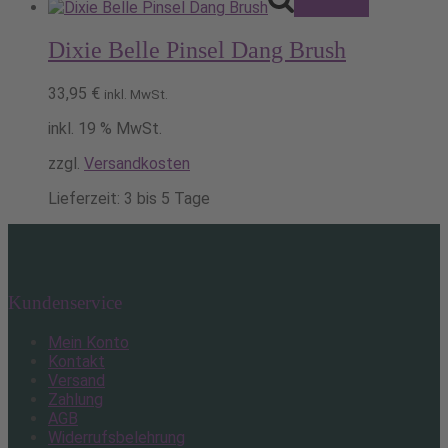
Pack's ein!
Dixie Belle Pinsel Dang Brush
33,95
€
inkl. MwSt.
inkl. 19 % MwSt.
zzgl.
Versandkosten
Lieferzeit:
3 bis 5 Tage
Kundenservice
Mein Konto
Kontakt
Versand
Zahlung
AGB
Widerrufsbelehrung