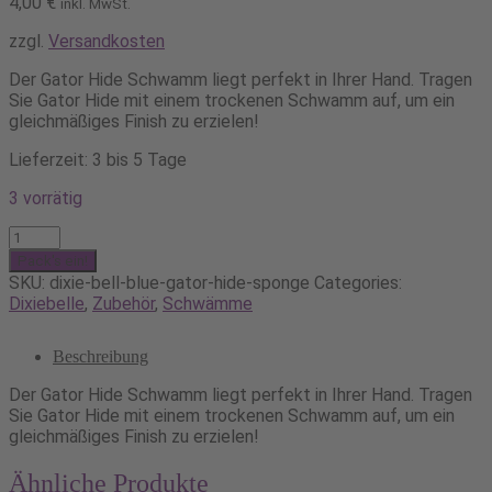
4,00
€
inkl. MwSt.
zzgl.
Versandkosten
Der Gator Hide Schwamm liegt perfekt in Ihrer Hand. Tragen
Sie Gator Hide mit einem trockenen Schwamm auf, um ein
gleichmäßiges Finish zu erzielen!
Lieferzeit: 3 bis 5 Tage
3 vorrätig
Dixie
Belle
Pack's ein!
Blue
SKU:
dixie-bell-blue-gator-hide-sponge
Categories:
Gator
Dixiebelle
,
Zubehör
,
Schwämme
Hide
Sponge
Beschreibung
Menge
Der Gator Hide Schwamm liegt perfekt in Ihrer Hand. Tragen
Sie Gator Hide mit einem trockenen Schwamm auf, um ein
gleichmäßiges Finish zu erzielen!
Ähnliche Produkte