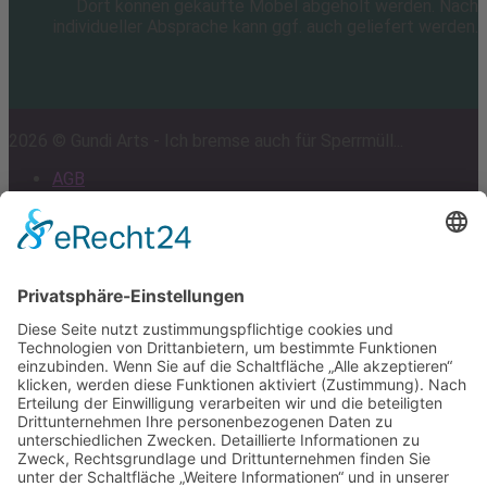
Dort können gekaufte Möbel abgeholt werden. Nach
individueller Absprache kann ggf. auch geliefert werden.
2026 © Gundi Arts - Ich bremse auch für Sperrmüll...
AGB
Impressum
Datenschutz
Cookie-Einstellungen
Scroll
to
top