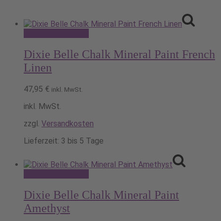
Dieses
Ausführung wählen
Produkt
weist
Dixie Belle Chalk Mineral Paint French
mehrere
Linen
Varianten
auf.
47,95
€
Die
inkl. MwSt.
Optionen
inkl. MwSt.
können
auf
zzgl.
Versandkosten
der
Produktseite
Lieferzeit:
3 bis 5 Tage
gewählt
werden
Dieses
Ausführung wählen
Produkt
weist
Dixie Belle Chalk Mineral Paint
mehrere
Amethyst
Varianten
auf.