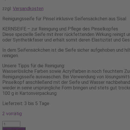
zzgl.
Versandkosten
Reinigungsseife für Pinsel inklusive Seifensäckchen aus Sisal
KERNSEIFE – zur Reinigung und Pflege des Pinselkopfes
Diese spezielle Seife mit ihrer rückfettenden Wirkung reinigt u
oder Synthetikfaser und erhält somit deren Elastizität und Ges
In dem Seifensäckchen ist die Seife sicher aufgehoben und hilf
reinigen.
Unsere Tipps für die Reinigung:
Wasserlösliche Farben sowie Acrylfarben in noch feuchtem Z
Reinigungsseife auswaschen. Bei Verwendung von lösungsmitte
Pinselkopf anschließend mit der Seife und Wasser nachbehand
wieder in seine ursprüngliche Form bringen und stets gut trock
100 g in Kartonverpackung
Lieferzeit: 3 bis 5 Tage
2 vorrätig
Da
Vinci