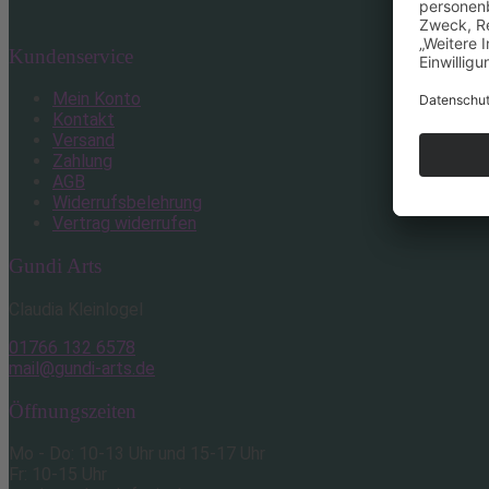
Kundenservice
Mein Konto
Kontakt
Versand
Zahlung
AGB
Widerrufsbelehrung
Vertrag widerrufen
Gundi Arts
Claudia Kleinlogel
01766 132 6578
mail@gundi-arts.de
Öffnungszeiten
Mo - Do: 10-13 Uhr und 15-17 Uhr
Fr: 10-15 Uhr