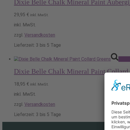
Dixie Belle Chalk Mineral Paint Auberg
29,95
€
inkl. MwSt.
inkl. MwSt.
zzgl.
Versandkosten
Lieferzeit:
3 bis 5 Tage
Ausfü
Dixie Belle Chalk Mineral Paint Collard
18,95
€
inkl. MwSt.
inkl. MwSt.
zzgl.
Versandkosten
Lieferzeit:
3 bis 5 Tage