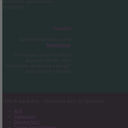
sowie nach telefonischer
Absprache
Standort
Gundi Arts befindet sich in
Marienheide
.
Dort können gekaufte Möbel
abgeholt werden. Nach
individueller Absprache kann ggf.
auch geliefert werden.
2026 © Gundi Arts - Ich bremse auch für Sperrmüll...
AGB
Impressum
Datenschutz
Cookie-Einstellungen