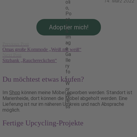
14. März 2022
Adoptier mich!
Post
Previous Post
navigation
Omas große Kommode „Weiß mit weiß“
Next Post
Sitzbank „Rauchereckchen“
Du möchtest etwas kaufen?
Im
Shop
können meine Möbel erworben werden. Standort ist
Marienheide, dort können die Möbel abgeholt werden. Eine
Lieferung ist nur im näheren Umkreis und nach Absprache
möglich.
Fertige Upcycling-Projekte