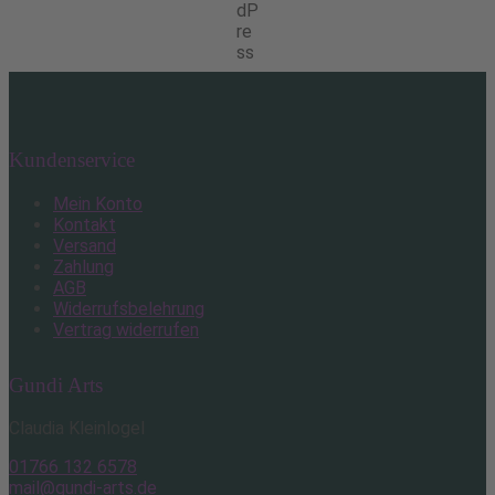
Kundenservice
Mein Konto
Kontakt
Versand
Zahlung
AGB
Widerrufsbelehrung
Vertrag widerrufen
Gundi Arts
Claudia Kleinlogel
01766 132 6578
mail@gundi-arts.de