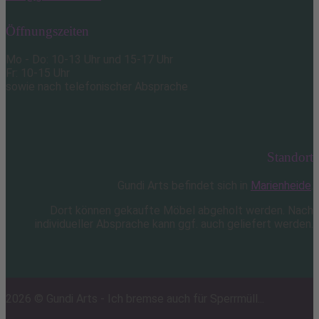
Öffnungszeiten
Mo - Do: 10-13 Uhr und 15-17 Uhr
Fr: 10-15 Uhr
sowie nach telefonischer Absprache
Standort
Gundi Arts befindet sich in
Marienheide
.
Dort können gekaufte Möbel abgeholt werden. Nach
individueller Absprache kann ggf. auch geliefert werden.
2026 © Gundi Arts - Ich bremse auch für Sperrmüll...