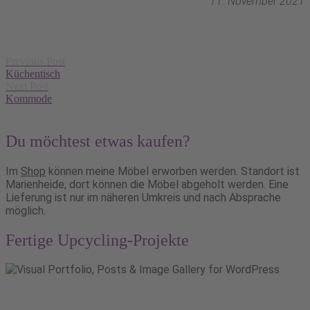
11. November 2021
Post
Previous Post
navigation
Küchentisch
Next Post
Kommode
Du möchtest etwas kaufen?
Im
Shop
können meine Möbel erworben werden. Standort ist
Marienheide, dort können die Möbel abgeholt werden. Eine
Lieferung ist nur im näheren Umkreis und nach Absprache
möglich.
Fertige Upcycling-Projekte