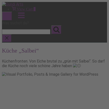
Skip
to
View
View Cart
0
shopping
content
Menu
cart
Was suchst du?
Küche „Salbei“
Küchenfronten. Von Eiche brutal zu „grün mit Salbei“. So darf
die Küche noch viele schöne Jahre haben