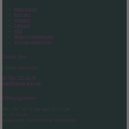
Mein Konto
Kontakt
Versand
Zahlung
AGB
Widerrufsbelehrung
Vertrag widerrufen
Gundi Arts
Claudia Kleinlogel
01766 132 6578
mail@gundi-arts.de
Öffnungszeiten
Mo - Do: 10-13 Uhr und 15-17 Uhr
Fr: 10-15 Uhr
sowie nach telefonischer Absprache