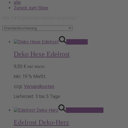
alle
Zurück zum Shop
Alle 14 Ergebnisse werden angezeigt
Pack's ein!
Deko Hexe Edelrost
9,50
€
inkl. MwSt.
inkl. 19 % MwSt.
zzgl.
Versandkosten
Lieferzeit:
3 bis 5 Tage
Dieses
Ausführung wählen
Produkt
weist
Edelrost Deko-Herz
mehrere
Varianten