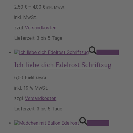
auf.
2,50
€
–
4,00
€
inkl. MwSt.
Die
Optionen
inkl. MwSt.
können
zzgl.
Versandkosten
auf
der
Lieferzeit:
3 bis 5 Tage
Produktseit
gewählt
werden
Pack's ein!
Ich liebe dich Edelrost Schriftzug
6,00
€
inkl. MwSt.
inkl. 19 % MwSt.
zzgl.
Versandkosten
Lieferzeit:
3 bis 5 Tage
Pack's ein!