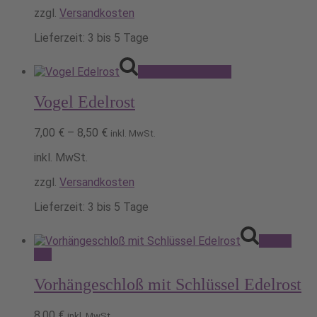
zzgl.
Versandkosten
Lieferzeit:
3 bis 5 Tage
Dieses
Ausführung wählen
Produkt
weist
Vogel Edelrost
mehrere
Varianten
auf.
7,00
€
–
8,50
€
inkl. MwSt.
Die
Optionen
inkl. MwSt.
können
zzgl.
Versandkosten
auf
der
Lieferzeit:
3 bis 5 Tage
Produktseite
gewählt
werden
Pack's
ein!
Vorhängeschloß mit Schlüssel Edelrost
8,00
€
inkl. MwSt.