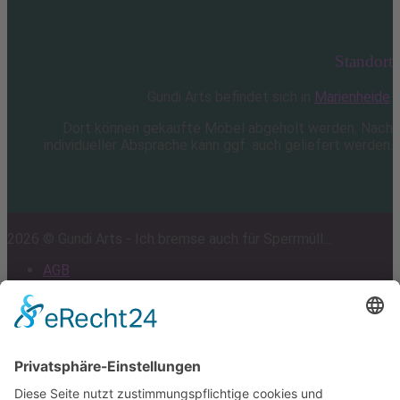
Standort
Gundi Arts befindet sich in
Marienheide
.
Dort können gekaufte Möbel abgeholt werden. Nach
individueller Absprache kann ggf. auch geliefert werden.
2026 © Gundi Arts - Ich bremse auch für Sperrmüll...
AGB
Impressum
Datenschutz
Cookie-Einstellungen
Scroll
to